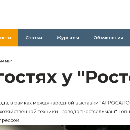
ости
Статьи
Журналы
Объявления
льмаш"
гостях у "Рос
8 года, в рамках международной выставки "АГРОСАЛ
хозяйственной техники - завода "Ростсельмаш". Т
прессой.