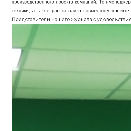
производственного проекта компаний. Топ-менеджеры
техники, а также рассказали о совместном проект
Представители нашего журнала с удовольстви