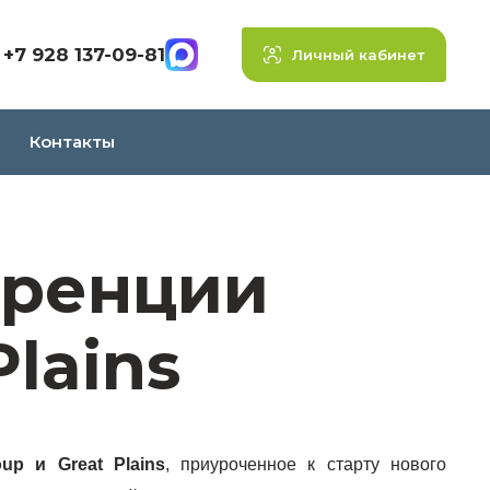
+7 928 137-09-81
Личный кабинет
Контакты
еренции
Plains
oup и Great Plains
, приуроченное к старту нового