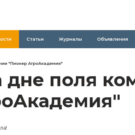
ости
Статьи
Журналы
Объявления
нии "Пионер АгроАкадемия"
 дне поля ко
роАкадемия"
ла!