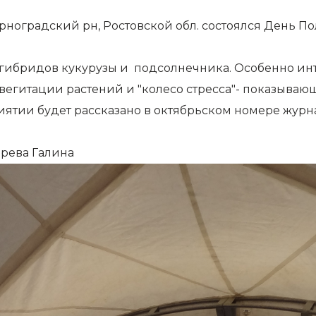
Зерноградский рн, Ростовской обл. состоялся День П
гибридов кукурузы и подсолнечника. Особенно инт
вегитации растений и "колесо стресса"- показыва
ятии будет рассказано в октябрьском номере журн
ырева Галина