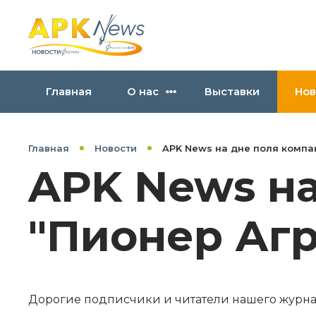
Главная
О нас
Выставки
Нов
Главная
Новости
APK News на дне поля компа
APK News на
"Пионер Аг
Дорогие подписчики и читатели нашего журна