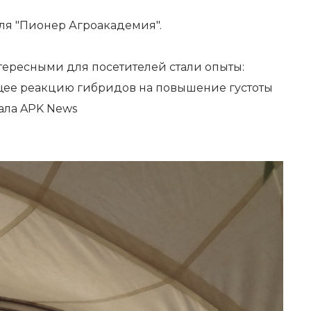
оля "Пионер Агроакадемия".
ересными для посетителей стали опыты:
ющее реакцию гибридов на повышение густоты
ала APK News