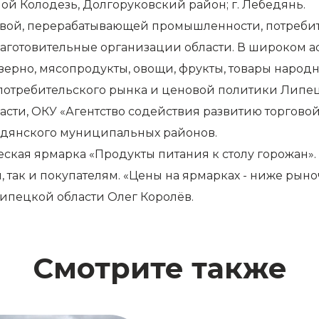
шой Колодезь, Долгоруковский район; г. Лебедянь.
вой, перерабатывающей промышленности, потребит
аготовительные организации области. В широком а
зерно, мясопродукты, овощи, фрукты, товары народ
потребительского рынка и ценовой политики Липец
асти, ОКУ «Агентство содействия развитию торгово
бедянского муниципальных районов.
еская ярмарка «Продукты питания к столу горожан». 
 так и покупателям. «Цены на ярмарках - ниже рыноч
Липецкой области Олег Королёв.
Смотрите также