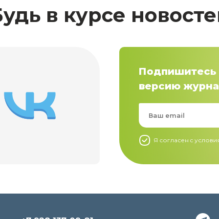
Будь в курсе новосте
Подпишитесь 
версию журна
Я согласен c услов