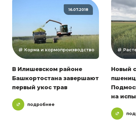
16.07.2018
Корма и кормопроизводство
Раст
В Илишевском районе
Новый 
Башкортостана завершают
пшениц
первый укос трав
Подмос
на исп
подробнее
под