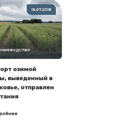
16.07.2018
ениеводство
сорт озимой
ы, выведенный в
ковье, отправлен
ытания
робнее