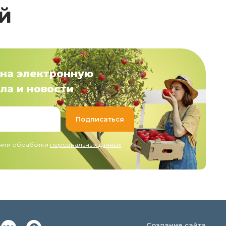
й
на электронную
ла и новости
иями обработки
персональных данных
Создание сайта