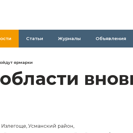
ости
Статьи
Журналы
Объявления
ройдут ярмарки
области внов
с. Излегоще, Усманский район,