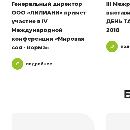
Генеральный директор
III Меж
ООО «ЛИЛИАНИ» примет
выстав
участие в IV
ДЕНЬ Т
Международной
2018
конференции «Мировая
под
соя - корма»
подробнее