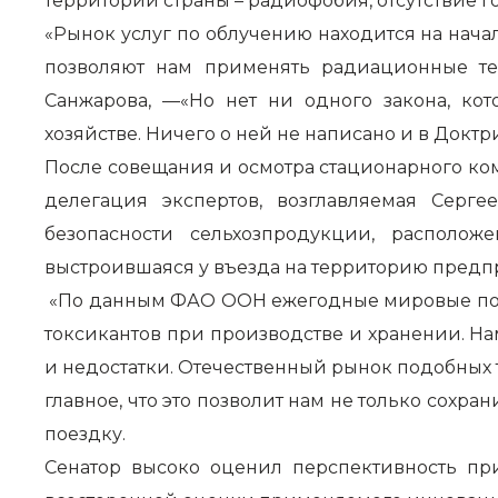
территории страны – радиофобия, отсутствие 
«Рынок услуг по облучению находится на нача
позволяют нам применять радиационные те
Санжарова, —«Но нет ни одного закона, к
хозяйстве. Ничего о ней не написано и в Докт
После совещания и осмотра стационарного к
делегация экспертов, возглавляемая Сер
безопасности сельхозпродукции, располож
выстроившаяся у въезда на территорию предп
«По данным ФАО ООН ежегодные мировые потер
токсикантов при производстве и хранении. На
и недостатки. Отечественный рынок подобных т
главное, что это позволит нам не только сохра
поездку.
Сенатор высоко оценил перспективность пр