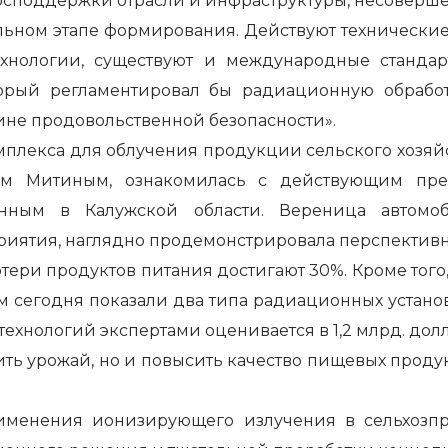
господдержки отрасли и инфраструктуры, несоверше
льном этапе формирования. Действуют технические
хнологии, существуют и международные станда
оторый регламентировал бы радиационную обраб
рине продовольственной безопасности».
омплекса для облучения продукции сельского хозя
геем Митиным, ознакомилась с действующим пр
енным в Калужской области. Вереница автомо
риятия, наглядно продемонстрировала перспективн
и продуктов питания достигают 30%. Кроме того,
м сегодня показали два типа радиационных установ
ехнологий экспертами оценивается в 1,2 млрд. долл
нить урожай, но и повысить качество пищевых проду
именения ионизирующего излучения в сельхозпр