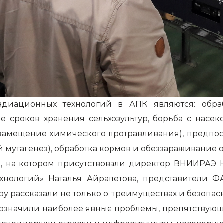
иационных технологий в АПК являются: обра
е сроков хранения сельхозультур, борьба с насек
(замещение химического протравливания), предпо
 мутагенез), обработка кормов и обеззараживание о
я, на котором присутствовали директор ВНИИРАЭ 
хнологий» Наталья Айрапетова, представители 
тору рассказали не только о преимуществах и безоп
бозначили наиболее явные проблемы, препятствующ