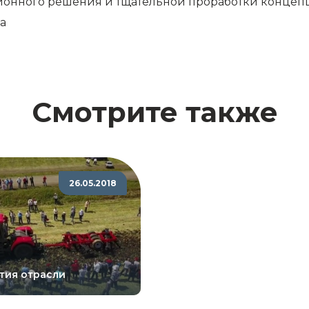
онного решения и тщательной проработки концепц
а
Смотрите также
26.05.2018
тия отрасли