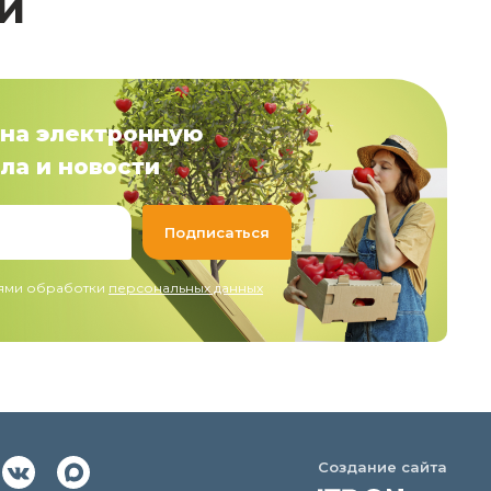
й
на электронную
ла и новости
иями обработки
персональных данных
Создание сайта