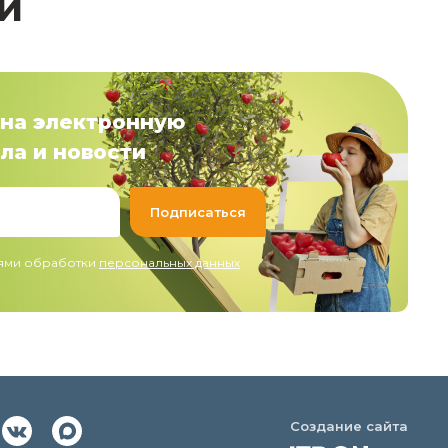
й
на электронную
ла и новости
иями обработки
персональных данных
Создание сайта