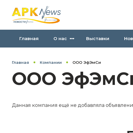
Главная
О нас
Выставки
Нов
Главная
Компании
ООО ЭфЭмСи
ООО ЭфЭмС
Данная компания ещё не добавляла объявлен