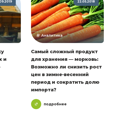
09.2019
22.05.2018
Аналитика
ку
Самый сложный продукт
х и
для хранения — морковь:
о
Возможно ли снизить рост
цен в зимне-весенний
период и сократить долю
импорта?
подробнее