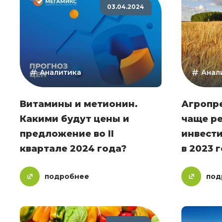
03.04.2024
Аналитика
Анал
Витамины и метионин.
Агропр
Какими будут цены и
чаще р
предложение во II
инвест
квартале 2024 года?
в 2023 
подробнее
под