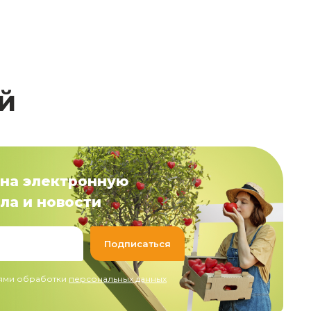
й
на электронную
ла и новости
иями обработки
персональных данных