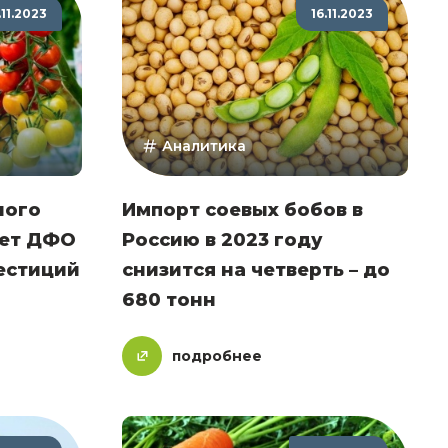
.11.2023
16.11.2023
Аналитика
ного
Импорт соевых бобов в
нет ДФО
Россию в 2023 году
естиций
снизится на четверть – до
680 тонн
подробнее