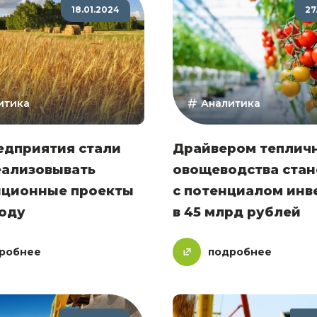
18.01.2024
27
итика
Аналитика
едприятия стали
Драйвером теплич
еализовывать
овощеводства ста
иционные проекты
с потенциалом инв
году
в 45 млрд рублей
робнее
подробнее