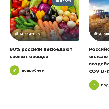
16.11.2023
Аналитика
Анал
80% россиян недоедают
Россий
свежих овощей
опасаю
воздей
подробнее
COVID-1
под