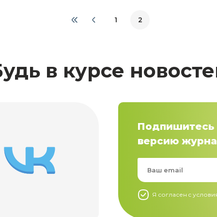
1
2
Будь в курсе новосте
Подпишитесь 
версию журна
Я согласен c услов