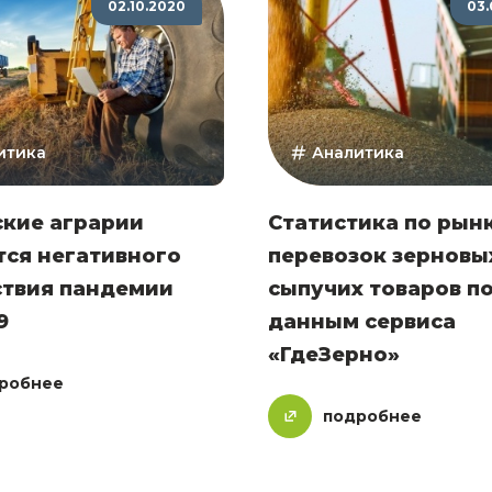
02.10.2020
03.
итика
Аналитика
ские аграрии
Статистика по рын
тся негативного
перевозок зерновы
ствия пандемии
сыпучих товаров п
9
данным сервиса
«ГдеЗерно»
робнее
подробнее