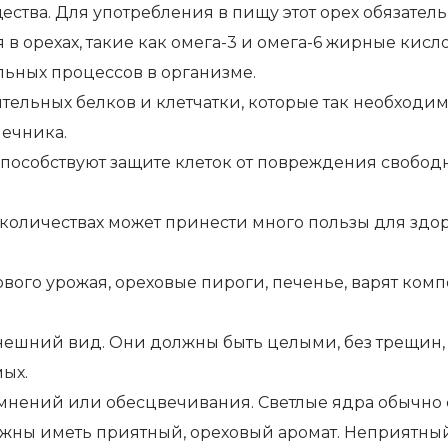
ества. Для употребления в пищу этот орех обязате
орехах, такие как омега-3 и омега-6 жирные кисл
ьных процессов в организме.
ельных белков и клетчатки, которые так необходим
шечника.
 способствуют защите клеток от повреждения своб
количествах может принести много пользы для здор
ового урожая, ореховые пироги, печенье, варят ком
нешний вид. Они должны быть целыми, без трещин,
мых.
мнений или обесцвечивания. Светлые ядра обычно 
лжны иметь приятный, ореховый аромат. Неприятный,