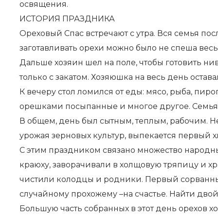
освящения.
ИСТОРИЯ ПРАЗДНИКА
Ореховый Спас встречают с утра. Вся семья посл
заготавливать орехи можно было не спеша вес
Дальше хозяин шел на поле, чтобы готовить нив
только с закатом. Хозяюшка на весь день остава
К вечеру стол ломился от еды: мясо, рыба, пи
орешками посыпанные и многое другое. Семья н
В общем, день был сытным, теплым, рабочим. Н
урожая зерновых культур, выпекается первый х
С этим праздником связано множество народных
краюху, заворачивали в холщовую тряпицу и хр
чистили колодцы и родники. Первый сорванный 
случайному прохожему –на счастье. Найти двой
Большую часть собранных в этот день орехов х