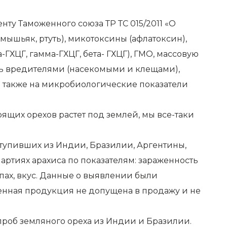
ту Таможенного союза ТР ТС 015/2011 «О
мышьяк, ртуть), микотоксины (афлатоксин),
ГХЦГ, гамма-ГХЦГ, бета- ГХЦГ), ГМО, массовую
ть вредителями (насекомыми и клещами),
 а также на микробиологические показатели
тоящих орехов растет под землей, мы все-таки
ступивших из Индии, Бразилии, Аргентины,
артиях арахиса по показателям: зараженность
пах, вкус. Данные о выявлении были
енная продукция не допущена в продажу и не
проб земляного ореха из Индии и Бразилии.