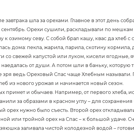
е завтрака шла за орехами. Главное в этот день соб
ь сентябрь. Орехи сушили, раскладывали по мешкам 
у к озимому севу. С собой брал кашу, квас да хлеб с
лась дома: пекла, жарила, парила, скотину кормила, 
роги со свежей капустой или луком, кисели ягодные
аедалась от души. А потом шли в баньку, которую т
е зря ведь Ореховый Спас чаще Хлебным называли. 
леб из нового урожая и начинается новый сезон.
 примет и обычаев. Например, от первого хлеба, ис
анили за образами в красном углу – для сохранения
орех нужно было съесть. Второй орех откладывали,
ной или тройной орех на Спас – к большой удаче. С
озяюшка заливала чистой колодезной водой – готов