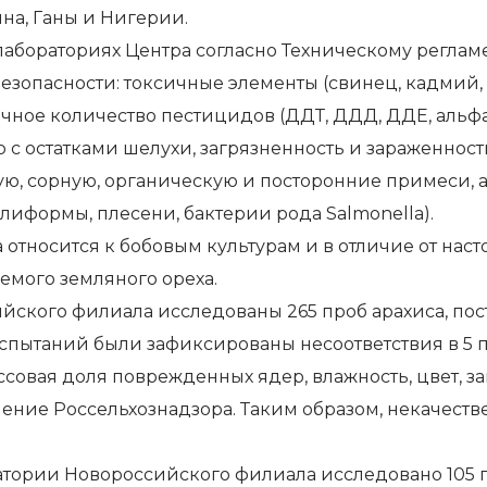
ина, Ганы и Нигерии.
бораториях Центра согласно Техническому регламен
безопасности: токсичные элементы (свинец, кадмий, 
чное количество пестицидов (ДДТ, ДДД, ДДЕ, альфа-
с остатками шелухи, загрязненность и зараженнос
ичную, сорную, органическую и посторонние примеси,
лиформы, плесени, бактерии рода Salmonella).
 а относится к бобовым культурам и в отличие от нас
емого земляного ореха.
йского филиала исследованы 265 проб арахиса, по
 испытаний были зафиксированы несоответствия в 5 п
совая доля поврежденных ядер, влажность, цвет, за
ние Россельхознадзора. Таким образом, некачеств
ратории Новороссийского филиала исследовано 105 