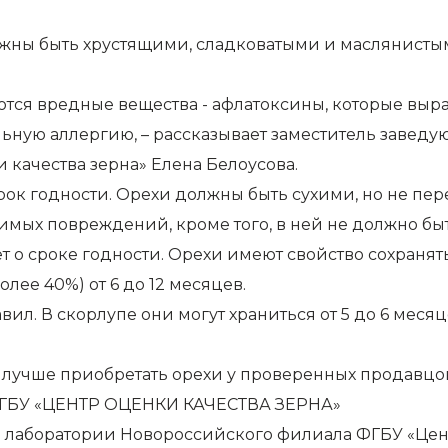
лжны быть хрустящими, сладковатыми и маслянисты
ются вредные вещества - афлатоксины, которые выр
льную аллергию, – рассказывает заместитель завед
качества зерна» Елена Белоусова.
срок годности. Орехи должны быть сухими, но не 
димых повреждений, кроме того, в ней не должно б
ет о сроке годности. Орехи имеют свойство сохраня
олее 40%) от 6 до 12 месяцев.
. В скорлупе они могут храниться от 5 до 6 месяцев
лучше приобретать орехи у проверенных продавцов,
БУ «ЦЕНТР ОЦЕНКИ КАЧЕСТВА ЗЕРНА»
й лаборатории Новороссийского филиала ФГБУ «Цен