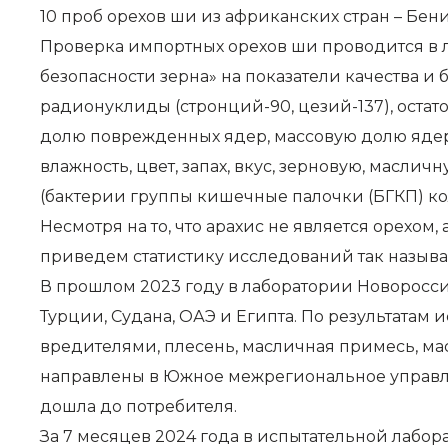
10 проб орехов ши из африканских стран – Бен
Проверка импортных орехов ши проводится в ла
безопасности зерна» на показатели качества и 
радионуклиды (стронций-90, цезий-137), остато
долю поврежденных ядер, массовую долю ядер 
влажность, цвет, запах, вкус, зерновую, масл
(бактерии группы кишечные палочки (БГКП) ко
Несмотря на то, что арахис не является орехом,
приведем статистику исследований так называ
В прошлом 2023 году в лаборатории Новоросси
Турции, Судана, ОАЭ и Египта. По результатам
вредителями, плесень, масличная примесь, мас
направлены в Южное межрегиональное управле
дошла до потребителя.
За 7 месяцев 2024 года в испытательной лабо