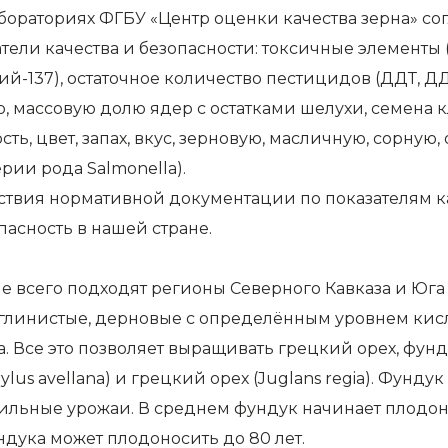
бораториях ФГБУ «Центр оценки качества зерна» со
затели качества и безопасности: токсичные элементы
й-137), остаточное количество пестицидов (ДДТ, ДДД
 массовую долю ядер с остатками шелухи, семена 
ь, цвет, запах, вкус, зерновую, масличную, сорную,
рии рода Salmonella).
твия нормативной документации по показателям кач
пасность в нашей стране.
е всего подходят регионы Северного Кавказа и Юга
углинистые, дерновые с определённым уровнем кис
. Все это позволяет выращивать грецкий орех, фунд
us avellana) и грецкий орех (Juglans regia). Фунду
льные урожаи. В среднем фундук начинает плодоно
ндука может плодоносить до 80 лет.