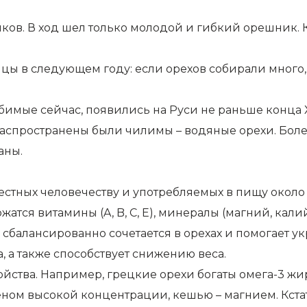
ков. В ход шел только молодой и гибкий орешник.
ы в следующем году: если орехов собирали много,
юбимые сейчас, появились на Руси не раньше конца 
Распространены были чилимы – водяные орехи. Боле
аны.
естных человечеству и употребляемых в пищу около 
атся витамины (A, B, C, E), минералы (магний, кали
 сбалансированно сочетается в орехах и помогает у
а, а также способствует снижению веса.
йства. Например, грецкие орехи богаты омега-3 ж
леном высокой концентрации, кешью – магнием. Кст