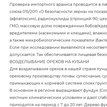
Проверка импортного арахиса проводится в ла
союза 015/2011 «О безопасности зерна» на пока
(афлатоксин), радионуклиды (стронций-90, цези
ГМО, массовую долю поврежденных бобов/ядер,
вредителями (насекомыми и клещами), влажност
а также микробиологические показатели (бакте
Если при исследовании выявляются несоответс
допускается. Так обеспечивается пищевая безо
ВОЗДЕЛЫВАНИЕ ОРЕХОВ НА КУБАНИ
Для возделывания орехов в нашей стране лучш
ореховому производству почвы: супесчаные, с
примыкающих к корневой системе слоях грунта
В основном в регионе выращивают фундук (Coryl
местным климатическим условиям и дают стаби
приходится на период с 7 до 20 лет. Дерево фу