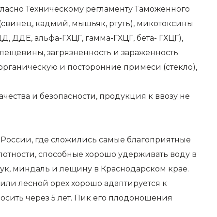
гласно Техническому регламенту Таможенного
 (свинец, кадмий, мышьяк, ртуть), микотоксины
, ДДЕ, альфа-ГХЦГ, гамма-ГХЦГ, бета- ГХЦГ),
клещевины, загрязненность и зараженность
 органическую и посторонние примеси (стекло),
ества и безопасности, продукция к ввозу не
 России, где сложились самые благоприятные
лотности, способные хорошо удерживать воду в
ук, миндаль и лещину в Краснодарском крае.
к или лесной орех хорошо адаптируется к
сить через 5 лет. Пик его плодоношения