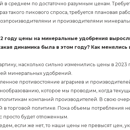
 в среднем по достаточно разумным ценам. Требу
 раз такого пикового спроса, требуется плановая ра
льхозпроизводителями и производителями минераль
2 году цены на минеральные удобрения выросли 
 какая динамика была в этом году? Как менялись
артину, насколько сильно изменились цены в 2023 г
лей минеральных удобрений.
ленное противостояние аграриев и производителей
енообразованию, которое мы проводим, когда теку
политикам компаний производителей. В свою очер
й в торговой политике. Пока объемы потребления н
ос просто будет отложенным.
дем, если же нет, то наши цены не превысят цен, у