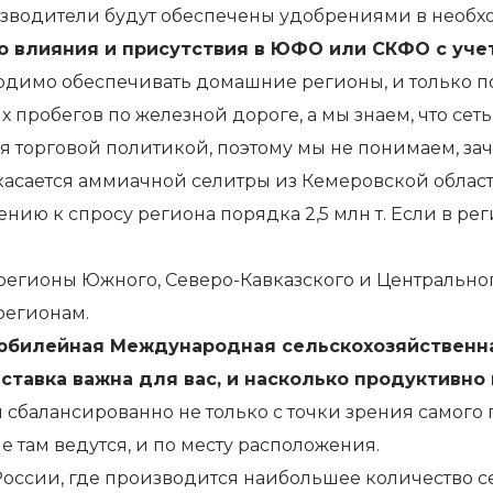
оизводители будут обеспечены удобрениями в необ
го влияния и присутствия в ЮФО или СКФО с уч
ходимо обеспечивать домашние регионы, и только по
х пробегов по железной дороге, а мы знаем, что се
 торговой политикой, поэтому мы не понимаем, за
 касается аммиачной селитры из Кемеровской област
ию к спросу региона порядка 2,5 млн т. Если в реги
 регионы Южного, Северо-Кавказского и Центрально
регионам.
 юбилейная Международная сельскохозяйственна
ыставка важна для вас, и насколько продуктивно
сбалансированно не только с точки зрения самого 
е там ведутся, и по месту расположения.
России, где производится наибольшее количество с