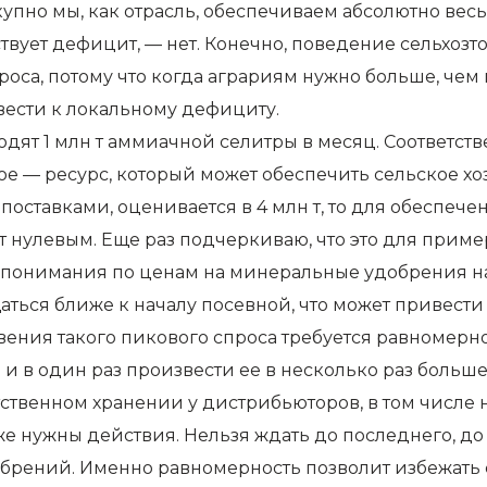
купно мы, как отрасль, обеспечиваем абсолютно вес
ществует дефицит, — нет. Конечно, поведение сельх
оса, потому что когда аграриям нужно больше, чем 
вести к локальному дефициту.
дят 1 млн т аммиачной селитры в месяц. Соответс
ьное — ресурс, который может обеспечить сельское х
поставками, оценивается в 4 млн т, то для обеспече
т нулевым. Еще раз подчеркиваю, что это для приме
непонимания по ценам на минеральные удобрения 
ться ближе к началу посевной, что может привест
ения такого пикового спроса требуется равномернос
 и в один раз произвести ее в несколько раз боль
тственном хранении у дистрибьюторов, в том числе 
оже нужны действия. Нельзя ждать до последнего, д
обрений. Именно равномерность позволит избежать 