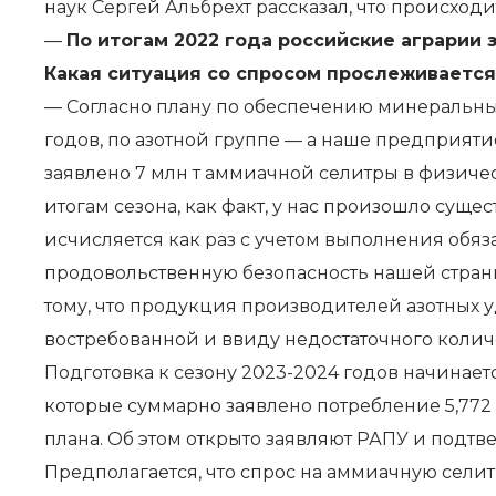
наук Сергей Альбрехт рассказал, что происход
—
По итогам 2022 года российские аграрии 
Какая ситуация со спросом прослеживается
— Согласно плану по обеспечению минеральны
годов, по азотной группе — а наше предприя
заявлено 7 млн т аммиачной селитры в физичес
итогам сезона, как факт, у нас произошло сущ
исчисляется как раз с учетом выполнения обя
продовольственную безопасность нашей страны
тому, что продукция производителей азотных у
востребованной и ввиду недостаточного количе
Подготовка к сезону 2023-2024 годов начинается
которые суммарно заявлено потребление 5,772 
плана. Об этом открыто заявляют РАПУ и подт
Предполагается, что спрос на аммиачную сели