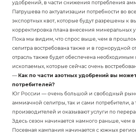
удобрений, в части снижения потребления амми
Патрушева по актуализации потребности во вс
экспортных квот, которые будут разрешены к в
корректировка плана внесения минеральных уд
Пока мы видим, что спрос выше, чем в прошло
селитра востребована также и в горнорудной от
отрасль также будет обеспечена необходимым 
ископаемых, которые сейчас очень востребов
—
Как по части азотных удобрений вы может
потребителей?
Юг России — очень большой и свободный рынок
аммиачной селитры, так и сами потребители, 
производителей и оказывают услуги по перера
Здесь сезон начинается намного раньше, чем в
Посевная кампания начинается с южных регион