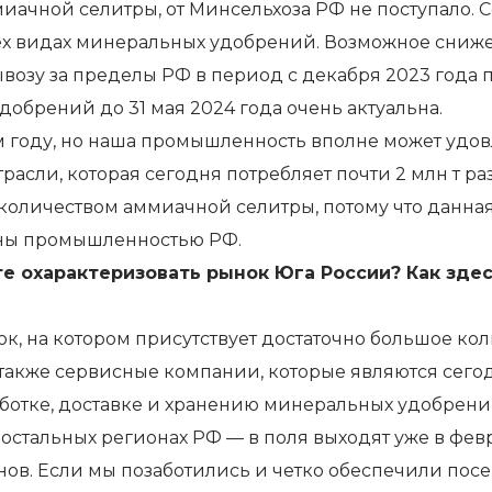
ачной селитры, от Минсельхоза РФ не поступало. С
ех видах минеральных удобрений. Возможное сниже
ывозу за пределы РФ в период с декабря 2023 года 
обрений до 31 мая 2024 года очень актуальна.
м году, но наша промышленность вполне может удов
расли, которая сегодня потребляет почти 2 млн т р
количеством аммиачной селитры, потому что данна
аны промышленностью РФ.
е охарактеризовать рынок Юга России? Как здес
, на котором присутствует достаточно большое кол
а также сервисные компании, которые являются се
ботке, доставке и хранению минеральных удобрений
 остальных регионах РФ — в поля выходят уже в фев
ов. Если мы позаботились и четко обеспечили посе