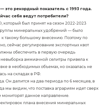
— это рекордный показатель с 1993 года.
ейчас себя ведут потребители?
 который был принят на сезон 2022-2023
 группы минеральных удобрений — было
ы к такому большому внесению. Поэтому по
тно, сейчас регулирование экспортных квот
должны обеспечить в первую очередь
я невыборка аммиачной селитры привела к
вке в необходимых объемах, но оказалась не
сь на складах в РФ.
да. Он делится на два периода по 6 месяцев, в
да мы видим, что поставка аграриям идет сверх
е мониторят данное направление.
орректировок плана внесения минеральных