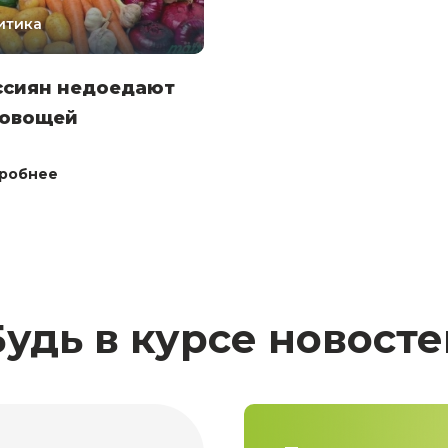
итика
ссиян недоедают
 овощей
робнее
Будь в курсе новосте