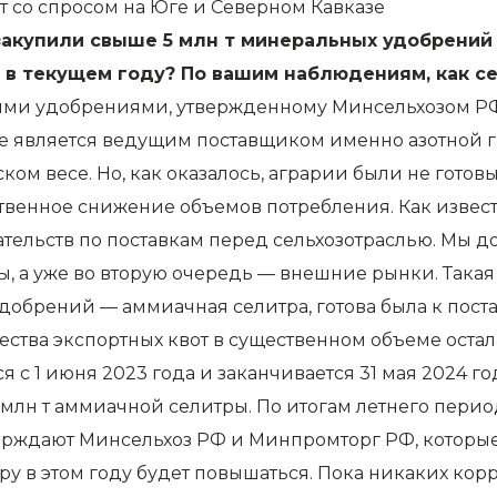
ит со спросом на Юге и Северном Кавказе
закупили свыше 5 млн т минеральных удобрений 
 в текущем году? По вашим наблюдениям, как с
ми удобрениями, утвержденному Минсельхозом РФ,
тие является ведущим поставщиком именно азотной
ком весе. Но, как оказалось, аграрии были не готов
ественное снижение объемов потребления. Как извес
зательств по поставкам перед сельхозотраслью. Мы 
, а уже во вторую очередь — внешние рынки. Така
добрений — аммиачная селитра, готова была к поста
ства экспортных квот в существенном объеме остала
 с 1 июня 2023 года и заканчивается 31 мая 2024 го
млн т аммиачной селитры. По итогам летнего перио
верждают Минсельхоз РФ и Минпромторг РФ, которы
тру в этом году будет повышаться. Пока никаких к