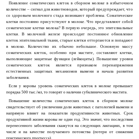
Появление соматических клеток в сборном молоке в избыточном
количестве – сигнал для животноводов, который предупреждает, что
со здоровьем молочного стада возникают проблемы. Соматические
клетки постоянно присутствуют в молоке. Что представляют собой
соматические клетки молока? В первую очередь, это эпителиальные
клетки. В молочной железе происходит постоянное обновление
клеток эпителиальной ткани, старые клетки отторгаются и попадают
в молоко. Количество их обычно небольшое. Основную массу
соматических клеток, особенно при мастите, составляют клетки,
выполняющие защитные функции (лейкоциты). Повышение уровня
соматических клеток является признаком перенапряжения
естественных защитных механизмов вымени и начала развития
заболевания.
Если у коровы уровень соматических клеток в молоке превышает
порядка 500 тыс./мл, то говорят о наличии субклинического мастита.
Повышение количества соматических клеток в сборном молоке
свидетельствует об увеличении доли животных с патологией вымени и
напрямую влияет на показатели продуктивности животных. Срок
продуктивной жизни коровы не один год. Это значит, что последствия
перенесенного заболевания скажутся на следующих лактациях, в том
числе и на качестве получаемого потомства (потери от снижения
генетического прогресса).