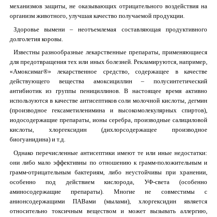
механизмов защиты, не оказывающих отрицательного воздействия на
организм животного, улучшая качество получаемой продукции.
Здоровье вымени – неотъемлемая составляющая продуктивного
долголетия коровы.
Известны разнообразные лекарственные препараты, применяющиеся
для предотвращения тех или иных болезней. Рекламируются, например,
«Амоксимаг®» лекарственное средство, содержащее в качестве
действующего вещества амоксициллин – полусинтетический
антибиотик из группы пенициллинов. В настоящее время активно
используются в качестве антисептиков соли молочной кислоты, дегмин
(производное гексаметиленимина и высокомолекулярных спиртов),
иодосодержащие препараты, ионы серебра, производные салициловой
кислоты, хлоргексидин (дихлорсодержащее производное
биогуанидина) и т.д.
Однако перечисленные антисептики имеют те или иные недостатки:
они либо мало эффективны по отношению к грамм-положительным и
грамм-отрицательным бактериям, либо неустойчивы при хранении,
особенно под действием кислорода, УФ-света (особенно
аминосодержащие препараты). Многие не совместимы с
анионсодержащими ПАВами (мылами), хлоргексидин является
относительно токсичным веществом и может вызывать аллергию,