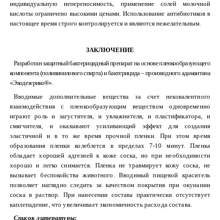
индивидуальную непереносимость, применение солей молочной
кислоты ограничено высокими ценами. Использование антибиотиков в
настоящее время строго контролируется и являются нежелательным.
ЗАКЛЮЧЕНИЕ
Разработан защитный бактерицидный препарат на основе пленкообразующего
компонента (поливинилового спирта) и бактерицида – производного адамантана
«Экодезерико®».
Вводимые дополнительные вещества за счет нековалентного
взаимодействия с пленкообразующим веществом одновременно
играют роль и загустителя, и увлажнителя, и пластификатора, и
смягчителя, и оказывают усиливающий эффект для создания
эластичной и в то же время прочной пленки. При этом время
образования пленки колеблется в пределах 7-10 минут. Пленка
обладает хорошей адгезией к коже соска, но при необходимости
хорошо и легко снимается. Пленка не травмирует кожу соска, не
вызывает беспокойства животного. Вводимый пищевой краситель
позволяет наглядно следить за качеством покрытия при окунании
соска в раствор. При нанесении состава практически отсутствует
каплепадение, что увеличивает экономичность расхода состава.
Список литературы: