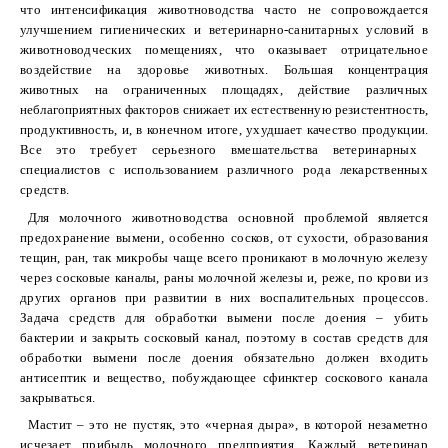
что интенсификация животноводства часто не сопровождается
улучшением гигиенических и ветеринарно-санитарных условий в
животноводческих помещениях, что оказывает отрицательное
воздействие на здоровье животных.
Большая концентрация
животных на ограниченных площадях, действие различных
неблагоприятных факторов снижает их естественную резистентность,
продуктивность, и, в конечном итоге, ухудшает качество продукции.
Все это требует серьезного вмешательства ветеринарных
специалистов с использованием различного рода лекарственных
средств.
Для молочного животноводства основной проблемой является
предохранение вымени, особенно сосков, от сухости, образования
тещин, ран, так микробы чаще всего проникают в молочную железу
через сосковые каналы, раны молочной железы и, реже, по крови из
других органов при развитии в них воспалительных процессов.
Задача средств для обработки вымени после доения – убить
бактерии и закрыть сосковый канал, поэтому в состав средств для
обработки вымени после доения обязательно должен входить
антисептик и вещество, побуждающее сфинктер соскового канала
закрываться.
Мастит – это не пустяк, это «черная дыра», в которой незаметно
исчезает прибыль молочного предприятия. Каждый ветеринар