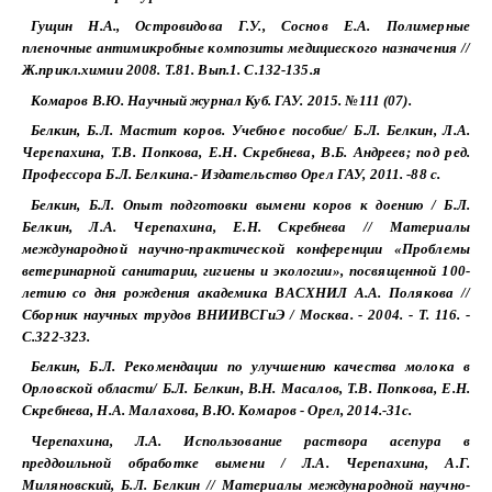
Гущин Н.А., Островидова Г.У., Соснов Е.А. Полимерные
пленочные антимикробные композиты медициеского назначения //
Ж.прикл.химии 2008. Т.81. Вып.1. С.132-135.я
Комаров В.Ю. Научный журнал Куб. ГАУ. 2015. №111 (07).
Белкин, Б.Л. Мастит коров. Учебное пособие/ Б.Л. Белкин, Л.А.
Черепахина, Т.В. Попкова, Е.Н. Скребнева, В.Б. Андреев; под ред.
Профессора Б.Л. Белкина.- Издательство Орел ГАУ, 2011. -88 с.
Белкин, Б.Л. Опыт подготовки вымени коров к доению / Б.Л.
Белкин, Л.А. Черепахина, Е.Н. Скребнева // Материалы
международной научно-практической конференции «Проблемы
ветеринарной санитарии, гигиены и экологии», посвященной 100-
летию со дня рождения академика ВАСХНИЛ А.А. Полякова //
Сборник научных трудов ВНИИВСГиЭ / Москва. - 2004. - Т. 116. -
С.322-323.
Белкин, Б.Л. Рекомендации по улучшению качества молока в
Орловской области/ Б.Л. Белкин, В.Н. Масалов, Т.В. Попкова, Е.Н.
Скребнева, Н.А. Малахова, В.Ю. Комаров - Орел, 2014.-31с.
Черепахина, Л.А. Использование раствора асепура в
преддоильной обработке вымени / Л.А. Черепахина, А.Г.
Миляновский, Б.Л. Белкин // Материалы международной научно-