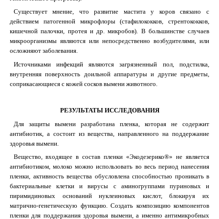
Существует мнение, что развитие мастита у коров связано с
действием патогенной микрофлоры (стафилококков, стрентококков,
кишечной палочки, протея и др. микробов). В большинстве случаев
микроорганизмы являются или непосредственно возбудителями, или
осложняют заболевания.
Источниками инфекций являются загрязненный пол, подстилка,
внутренняя поверхность доильной аппаратуры и другие предметы,
соприкасающиеся с кожей сосков вымени животного.
РЕЗУЛЬТАТЫ ИССЛЕДОВАНИЯ
Для защиты вымени разработана пленка, которая не содержит
антибиотик, а состоит из вещества, направленного на поддержание
здоровья вымени.
Вещество, входящее в состав пленки «Экодезерико®» не является
антибиотиком, молоко можно использовать во весь период нанесения
пленки, активность вещества обусловлена способностью проникать в
бактериальные клетки и вирусы с аминогруппами пуриновых и
пиримидиновых оснований нуклеиновых кислот, блокируя их
матрично-генетическую функцию. Создать композицию компонентов
пленки для поддержания здоровья вымени, а именно антимикробных