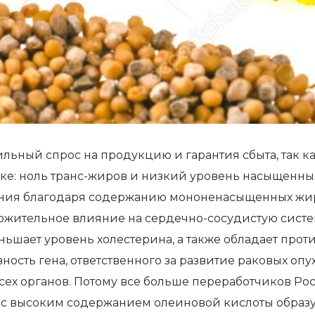
ильный спрос на продукцию и гарантия сбыта, так к
ке: ноль транс-жиров и низкий уровень насыщенны
ния благодаря содержанию мононенасыщенных жирн
ложительное влияние на сердечно-сосудистую систе
еньшает уровень холестерина, а также обладает пр
вность гена, ответственного за развитие раковых о
сех органов. Потому все больше переработчиков Рос
ла с высоким содержанием олеиновой кислоты образ