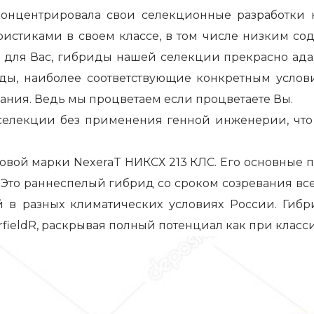
концентрировала свои селекционные разработки
ристиками в своем классе, в том числе низким с
и для Вас, гибриды нашей селекции прекрасно ада
риды, наиболее соответствующие конкретным услов
ания. Ведь мы процветаем если процветаете Вы.
селекции без применения генной инженерии, что 
говой марки NexeraT НИКСХ 213 КЛС. Его основные 
. Это раннеспелый гибрид со сроком созревания вс
й в разных климатических условиях России. Гибр
ieldR, раскрывая полный потенциал как при классич