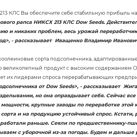
3 КЛС Вы обеспечите себе стабильную прибыль на
рового рапса НИКСХ 213 КЛС Dow Seeds. Действит
ацию и никаких проблем, весь урожай переработчи
од>, - рассказывает Иващенко Владимир Иванович
оолеиновые сорта подсолнечника, адаптированные 
о великолепный продукт с высоким содержанием О
лает их лидерами спроса перерабатывающих предпр
подсолнечника от Dow Seeds>, - рассказывает Жи
озделывании, но она оправдывает себя. Сейчас в
ые мощности, крупные заводы по переработке этой 
сорта и на продукцию устойчивый спрос. Кстати, 
работали раньше. Сеяли по предшественнику-пшен
ываем с уборочной из-за погоды. Будем и дальше 