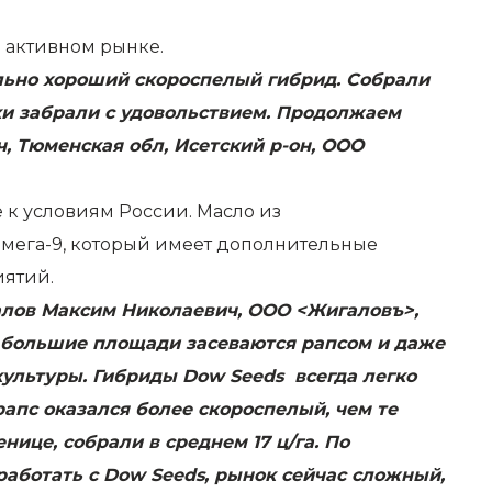
 активном рынке.
ельно хороший скороспелый гибрид. Собрали
ки забрали с удовольствием. Продолжаем
, Тюменская обл, Исетский р-он, ООО
к условиям России. Масло из
мега-9, который имеет дополнительные
иятий.
галов Максим Николаевич, ООО <Жигаловъ>,
се большие площади засеваются рапсом и даже
культуры. Гибриды Dow Seeds всегда легко
рапс оказался более скороспелый, чем те
ице, собрали в среднем 17 ц/га. По
работать с Dow Seeds, рынок сейчас сложный,