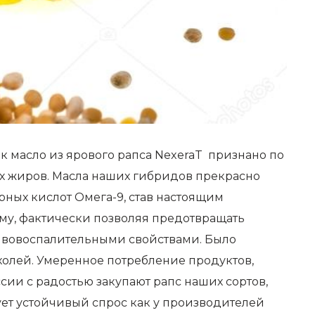
ак масло из ярового рапса NexeraT признано по
х жиров. Масла наших гибридов прекрасно
ых кислот Омега-9, став настоящим
му, фактически позволяя предотвращать
отивовоспалительными свойствами. Было
пухолей. Умеренное потребление продуктов,
сии с радостью закупают рапс наших сортов,
ует устойчивый спрос как у производителей