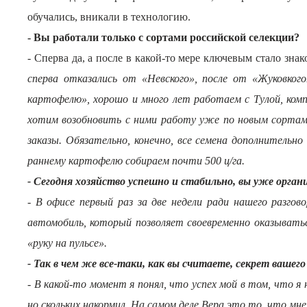
обучались, вникали в технологию.
- Вы работали только с сортами российской селекции?
- Сперва да, а после в какой-то мере ключевым стало зн
сперва отказались от «Невского», после от «Жуковког
картофелю», хорошо и много лет работаем с Тулой, комп
хотим возобновить с ними работу уже по новым сортам.
заказы. Обязательно, конечно, все семена дополнительн
раннему картофелю собираем почти 500 ц/га.
- Сегодня хозяйство успешно и стабильно, вы уже орга
- В офисе первый раз за две недели ради нашего разго
автомобиль, который позволяет своевременно оказыватьс
«руку на пульсе».
- Так в чем же все-таки, как вы считаете, секрет вашего
- В какой-то момент я понял, что успех мой в том, что 
но скольких накормил. На самом деле Вера это то, что мн