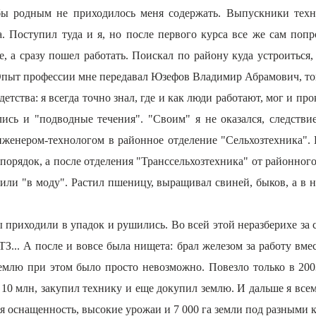
тобы родным не приходилось меня содержать. Выпускники тех
. Поступил туда и я, но после первого курса все же сам поп
е, а сразу пошел работать. Поискал по району куда устроиться
 Опыт профессии мне передавал Юзефов Владимир Абрамович, т
ства: я всегда точно знал, где и как люди работают, мог и про
ись и "подводные течения". "Своим" я не оказался, следстви
нженером-технологом в районное отделение "Сельхозтехника". К
л порядок, а после отделения "Транссельхозтехника" от районно
одили "в моду". Растил пшеницу, выращивал свиней, быков, а в 
ы приходили в упадок и рушились. Во всей этой неразберихе за 
З... А после и вовсе была нищета: брал железом за работу вмес
землю при этом было просто невозможно. Повезло только в 200
 10 млн, закупил технику и еще докупил землю. И дальше я все
ая оснащенность, высокие урожаи и 7 000 га земли под разными 