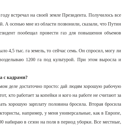
году встречал на своей земле Президента. Получилось все
ой. А осенью мне из области позвонили, сказали, что Путин
резидент пообещал провести газ для повышения объемов
ло 4,5 тыс. га земель, то сейчас семь. Он спросил, могу ли
, возделываю 1200 га под культурой. При этом выросла и
ла с кадрами?
 самом деле достаточно просто: дай людям хорошую рабочую
от, кто работает за копейки и кого на работе не считают за
вать хорошую зарплату половина бросила. Вторая бросила
ктористы, например, у меня универсальные, как в Европе,
00 набираю в сезон на поля в период уборки. Все местные,