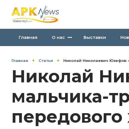
Главная
О нас
Выставки
Нов
Главная
Статьи
Николай Николаевич Юзефов: 
Николай Ни
мальчика-тр
передового 