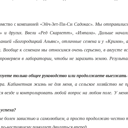
акомство с компанией «Эйч-Зет-Пи-Си
Садокас». Мы отправились
о» и других. Ввели «Ред Скарлетт», «Импала». Дальше начал
анией «Богородицкий Альянс», отличные семена и у «Кримм», а
 Вообще к семенам мы относимся очень серьезно, в августе вс
о проверяем в лаборатории, чтобы не заразить землю. Результа
низуете только общее руководство или продолжаете выезжать 
вора. Кабинетная жизнь не для меня, а сельское хозяйство 
я везде и контролировать любой вопрос на любом поле. У мен
 успеха?
я не болен завистью и самолюбием, а просто продолжаю честно т
е по-настоящему помогает двигаться вперед.