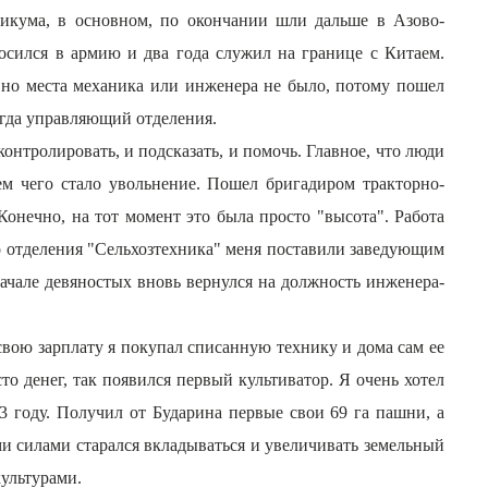
никума, в основном, по окончании шли дальше в Азово-
росился в армию и два года служил на границе с Китаем.
, но места механика или инженера не было, потому пошел
огда управляющий отделения.
контролировать, и подсказать, и помочь. Главное, что люди
ем чего стало увольнение. Пошел бригадиром тракторно-
онечно, на тот момент это была просто "высота". Работа
го отделения "Сельхозтехника" меня поставили заведующим
начале девяностых вновь вернулся на должность инженера-
свою зарплату я покупал списанную технику и дома сам ее
то денег, так появился первый культиватор. Я очень хотел
3 году. Получил от Бударина первые свои 69 га пашни, а
ми силами старался вкладываться и увеличивать земельный
культурами.