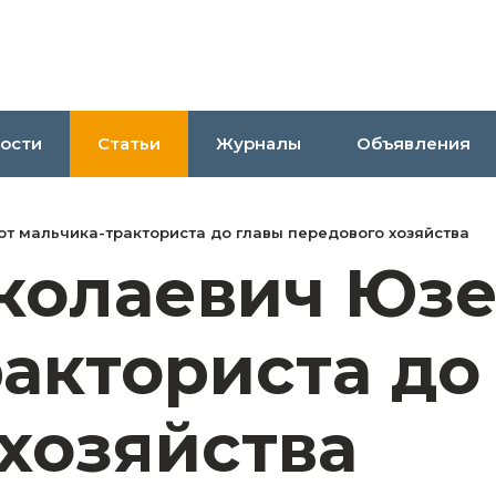
ости
Статьи
Журналы
Объявления
от мальчика-тракториста до главы передового хозяйства
колаевич Юзе
акториста до
хозяйства