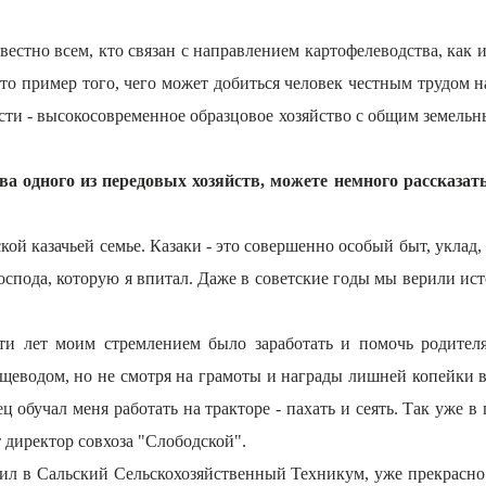
естно всем, кто связан с направлением картофелеводства, как
 пример того, чего может добиться человек честным трудом на 
и - высокосовременное образцовое хозяйство с общим земельным
ва одного из передовых хозяйств, можете немного рассказат
кой казачьей семье. Казаки - это совершенно особый быт, уклад, 
в Господа, которую я впитал. Даже в советские годы мы верили ис
яти лет моим стремлением было заработать и помочь родител
щеводом, но не смотря на грамоты и награды лишней копейки в с
ц обучал меня работать на тракторе - пахать и сеять. Так уже в
т директор совхоза "Слободской".
пил в Сальский Сельскохозяйственный Техникум, уже прекрасно 