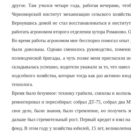
другое. Там учился четыре года, работая вечерами, ч
Черноморский институт механизации сельского хозяйства
Вернувшись домой не стал восстанавливаться в институт
работать агрономом второго отделения хутора Романово.
Во время работы агрономом мне бесспорно помогал опыт дет
были довольны. Однако сменилось руководство, поменял
полеводческой бригады, а чуть позже меня пригласили и
складывалась успешно, водители уважали за то, что наве
подсобного хозяйства, которые тогда как раз активно вх
технолога.
Время было безумное: технику грабили, совхозы и колхоз
ремонтировал и пересобирал: собрал ДТ-75, собрал два МТ
свое дело, были знания, было стремление, но получить 
дальше был стремительный рост. Первый кредит я взял на
фонд. В этом году у хозяйства юбилей, 15 лет, великолепн