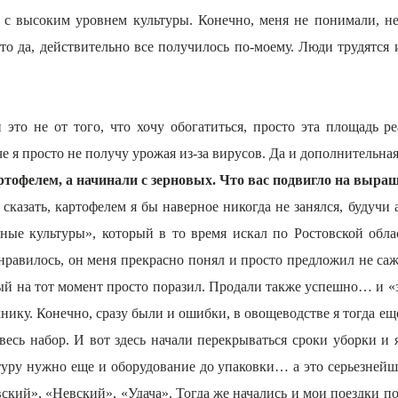
, с высоким уровнем культуры. Конечно, меня не понимали, не
 что да, действительно все получилось по-моему. Люди трудятся
это не от того, что хочу обогатиться, просто эта площадь ре
че я просто не получу урожая из-за вирусов. Да и дополнительная
артофелем, а начинали с зерновых. Что вас подвигло на выр
о сказать, картофелем я бы наверное никогда не занялся, будуч
е культуры», который в то время искал по Ростовской област
онравилось, он меня прекрасно понял и просто предложил не саж
й на тот момент просто поразил. Продали также успешно… и «
хнику. Конечно, сразу были и ошибки, в овощеводстве я тогда 
 весь набор. И вот здесь начали перекрываться сроки уборки и 
уру нужно еще и оборудование до упаковки… а это серьезнейш
овский», «Невский», «Удача». Тогда же начались и мои поездки п