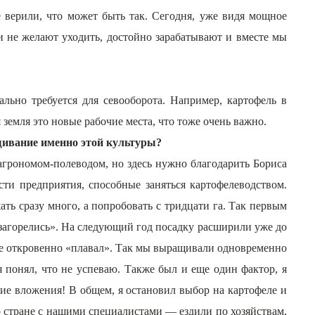
 верили, что может быть так. Сегодня, уже видя мощное
 и не желают уходить, достойно зарабатывают и вместе мы
ально требуется для севооборота. Например, картофель в
 земля это новые рабочие места, что тоже очень важно.
ащивание именно этой культуры?
и агрономом-полеводом, но здесь нужно благодарить Бориса
и предприятия, способные заняться картофелеводством.
ать сразу много, а попробовать с тридцати га. Так первым
загорелись». На следующий год посадку расширили уже до
еще откровенно «плавал». Так мы выращивали одновременно
я понял, что не успеваю. Также был и еще один фактор, я
ие вложения! В общем, я остановил выбор на картофеле и
о стране с нашими специ
алистами — ездили по хозяйствам,