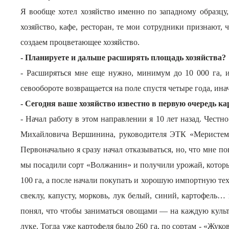
Я вообще хотел хозяйство именно по западному образцу
хозяйство, кафе, ресторан, те мои сотрудники признают,
создаем процветающее хозяйство.
- Планируете и дальше расширять площадь хозяйства?
- Расширяться мне еще нужно, минимум до 10 000 га, и 
севообороте возвращается на поле спустя четыре года, ина
- Сегодня ваше хозяйство известно в первую очередь к
- Начал работу в этом направлении я 10 лет назад. Честн
Михайловича Вершинина, руководителя ЭТК «Меристемны
Первоначально я сразу начал отказываться, но, что мне п
мы посадили сорт «Волжанин» и получили урожай, которы
100 га, а после начали покупать и хорошую импортную те
свеклу, капусту, морковь, лук белый, синий, картофель…
понял, что чтобы заниматься овощами — на каждую культ
луке. Тогда уже картофеля было 260 га, по сортам - «Жук