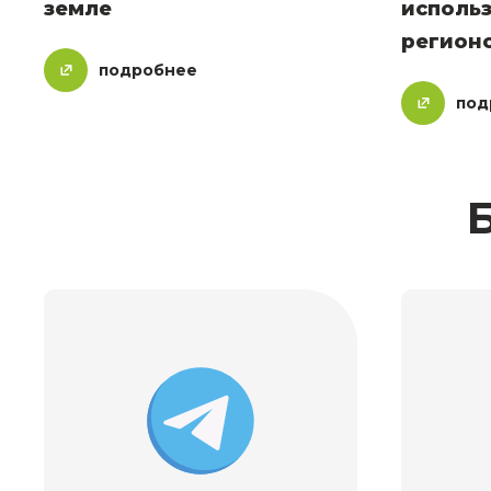
земле
исполь
регион
подробнее
под