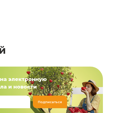
й
на электронную
ла и новости