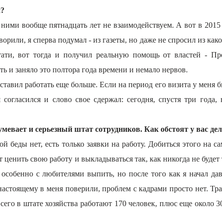
и?
ними вообще пятнадцать лет не взаимодействуем. А вот в 2015 
рили, я сперва подумал - из газеты, но даже не спросил из как
тати, вот тогда и получил реальную помощь от властей - П
ть и заняло это полтора года времени и немало нервов.
тавил работать еще больше. Если на период его визита у меня бы
я согласился и слово свое сдержал: сегодня, спустя три года
умевает и серьезный штат сотрудников. Как обстоят у вас де
кой беды нет, есть только заявки на работу. Добиться этого на
ценить свою работу и выкладываться так, как никогда не будет т
особенно с любителями выпить, но после того как я начал да
настоящему в меня поверили, проблем с кадрами просто нет. Тра
сего в штате хозяйства работают 170 человек, плюс еще около 3